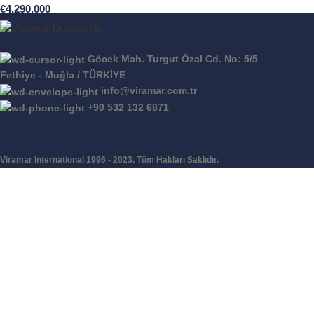
€
4.290.000
Göcek Mah. Turgut Özal Cd. No: 5/5
Fethiye - Muğla / TÜRKİYE
info@viramar.com.tr
+90 532 132 6871
Viramar International
1996 - 2023. Tüm Hakları Saklıdır.