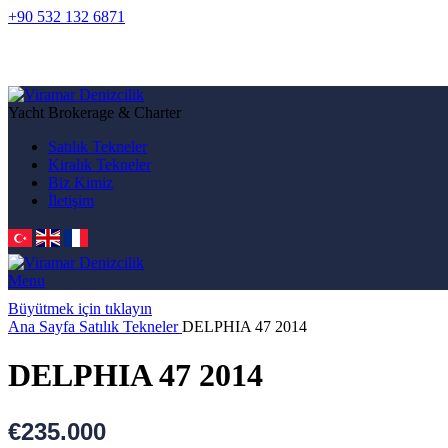
+90 532 132 6871
Yacht Brokerage & Charter
Satılık Tekneler
Kiralık Tekneler
Biz Kimiz
İletişim
Menu
Büyütmek için tıklayın
Ana Sayfa
Satılık Tekneler
DELPHIA 47 2014
DELPHIA 47 2014
€
235.000