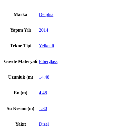
Marka
Delphia
Yapım Yılı
2014
Tekne Tipi
Yelkenli
Gövde Materyali
Fiberglass
Uzunluk (m)
14.48
En (m)
4.48
Su Kesimi (m)
1.80
Yakıt
Dizel