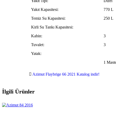
Yakıt Tipi:
Dizel
Yakıt Kapasitesi:
770 L
Temiz Su Kapasitesi:
250 L
Kirli Su Tankı Kapasitesi:
Kabin:
3
Tuvalet:
3
Yatak:
1 Mast
Azimut Flaybrige 66 2021 Katalog indir!
İlgili Ürünler