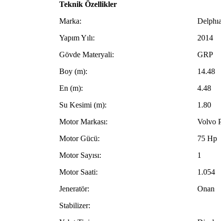
Teknik Özellikler
Marka:
Delphı
Yapım Yılı:
2014
Gövde Materyali:
GRP
Boy (m):
14.48
En (m):
4.48
Su Kesimi (m):
1.80
Motor Markası:
Volvo 
Motor Gücü:
75 Hp
Motor Sayısı:
1
Motor Saati:
1.054
Jeneratör:
Onan
Stabilizer: