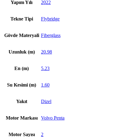
Yapım Yılı
2022
Tekne Tipi
Flybridge
Gövde Materyali
Fiberglass
Uzunluk (m)
20.98
En (m)
5.23
Su Kesimi (m)
1.60
Yakıt
Dizel
Motor Markası
Volvo Penta
Motor Sayısı
2