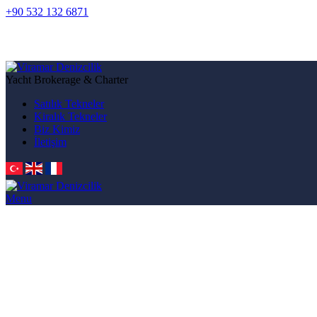
+90 532 132 6871
Yacht Brokerage & Charter
Satılık Tekneler
Kiralık Tekneler
Biz Kimiz
İletişim
Menu