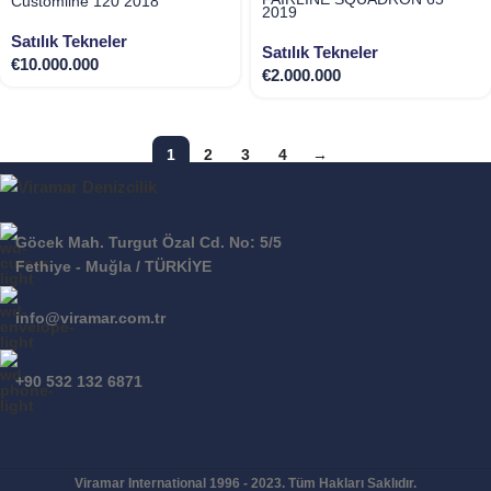
Customline 120 2018
2019
Satılık Tekneler
Satılık Tekneler
€
10.000.000
€
2.000.000
1
2
3
4
→
Göcek Mah. Turgut Özal Cd. No: 5/5
Fethiye - Muğla / TÜRKİYE
info@viramar.com.tr
+90 532 132 6871
Viramar International
1996 - 2023. Tüm Hakları Saklıdır.