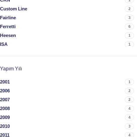
1
Custom Line
2
Fairline
3
Ferretti
6
Heesen
1
ISA
1
McConaghy
1
Monte Carlo Yacht
1
Yapım Yılı
Otam
1
Overmarine
1
2001
1
Palmer Johnson
1
2006
2
Pershing
2
2007
2
Prestige
1
2008
4
Princess
11
2009
4
Riva
3
2010
3
Sanlorenzo
5
2011
4