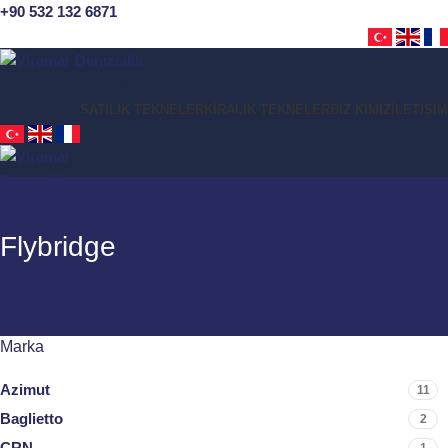
+90 532 132 6871
Yacht Brokerage & Charter
SATILIK TEKNELER
KIRALIK TEKNELER
BIZ KIMIZ
İLETIŞIM
Menu
Flybridge
Marka
Azimut
11
Baglietto
2
CRN