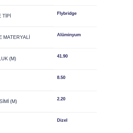
Flybridge
 TIPI
Alüminyum
 MATERYALI
41.90
UK (M)
8.50
2.20
IMI (M)
Dizel