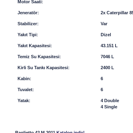
Motor Saati:
Jeneratör:
2x Caterpillar 
Stabilizer:
Var
Yakıt Tipi:
Dizel
Yakıt Kapasitesi:
43.151 L
Temiz Su Kapasitesi:
7046 L
Kirli Su Tankı Kapasitesi:
2400 L
Kabin:
6
Tuvalet:
6
Yatak:
4 Double
4 Single
Baglietto 42 M 2011
Katalog indir!