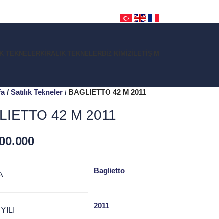
IK TEKNELER
KIRALIK TEKNELER
BIZ KIMIZ
İLETIŞIM
fa
Satılık Tekneler
BAGLIETTO 42 M 2011
LIETTO 42 M 2011
00.000
Baglietto
A
2011
YILI