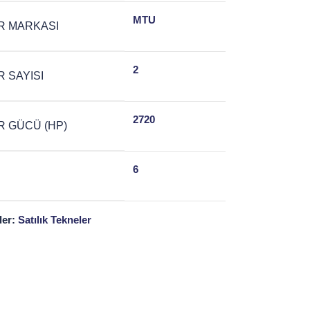
MTU
R MARKASI
2
 SAYISI
2720
 GÜCÜ (HP)
6
ler:
Satılık Tekneler