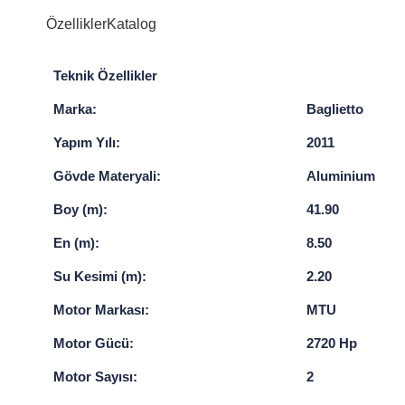
Özellikler
Katalog
Teknik Özellikler
Marka:
Baglietto
Yapım Yılı:
2011
Gövde Materyali:
Aluminium
Boy (m):
41.90
En (m):
8.50
Su Kesimi (m):
2.20
Motor Markası:
MTU
Motor Gücü:
2720 Hp
Motor Sayısı:
2