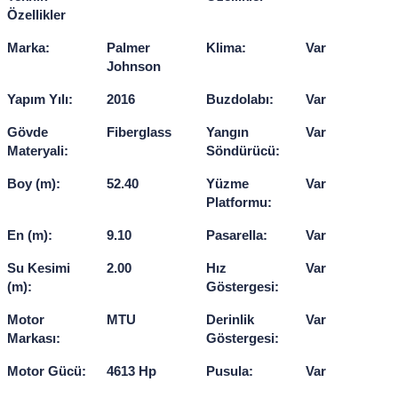
Özellikler
Marka:
Palmer
Klima:
Var
Johnson
Yapım Yılı:
2016
Buzdolabı:
Var
Gövde
Fiberglass
Yangın
Var
Materyali:
Söndürücü:
Boy (m):
52.40
Yüzme
Var
Platformu:
En (m):
9.10
Pasarella:
Var
Su Kesimi
2.00
Hız
Var
(m):
Göstergesi:
Motor
MTU
Derinlik
Var
Markası:
Göstergesi:
Motor Gücü:
4613 Hp
Pusula:
Var