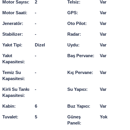
Motor Sayısı:
2
Telsiz:
Var
Motor Saati:
-
GPS:
Var
Jeneratör:
-
Oto Pilot:
Var
Stabilizer:
-
Radar:
Var
Yakıt Tipi:
Dizel
Uydu:
Var
Yakıt
-
Baş Pervane:
Var
Kapasitesi:
Temiz Su
-
Kıç Pervane:
Var
Kapasitesi:
Kirli Su Tankı
-
Su Yapıcı:
Var
Kapasitesi:
Kabin:
6
Buz Yapıcı:
Var
Tuvalet:
5
Güneş
Yok
Paneli: