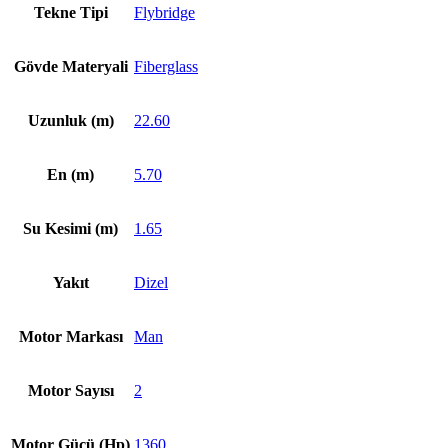
Tekne Tipi
Flybridge
Gövde Materyali
Fiberglass
Uzunluk (m)
22.60
En (m)
5.70
Su Kesimi (m)
1.65
Yakıt
Dizel
Motor Markası
Man
Motor Sayısı
2
Motor Gücü (Hp)
1360