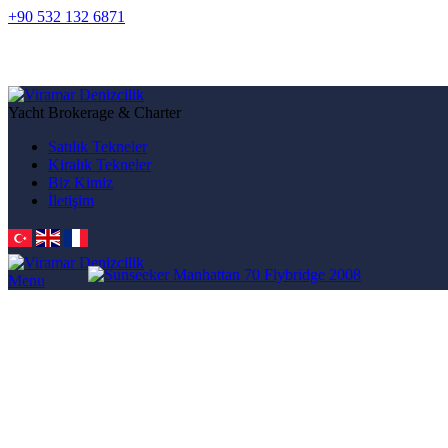
+90 532 132 6871
Yacht Brokerage & Charter
Satılık Tekneler
Kiralık Tekneler
Biz Kimiz
İletişim
Menu