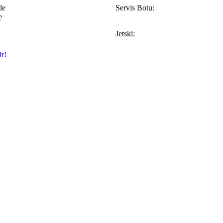
le
Servis Botu:
e
Jetski:
r!