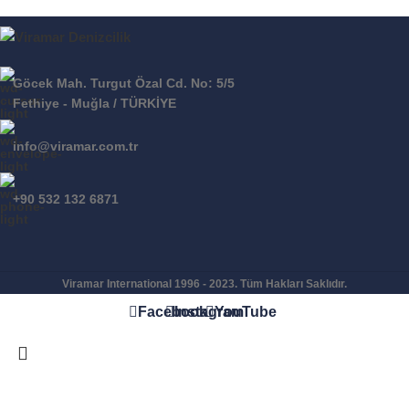
Göcek Mah. Turgut Özal Cd. No: 5/5
Fethiye - Muğla / TÜRKİYE
info@viramar.com.tr
+90 532 132 6871
Viramar International
1996 - 2023. Tüm Hakları Saklıdır.
Facebook
Instagram
YouTube